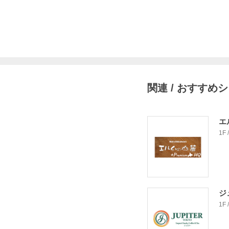
関連 / おすすめ
エ
1F
ジ
1F