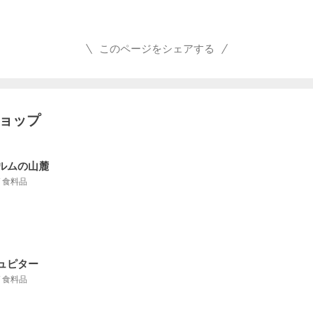
このページをシェアする
ショップ
ルムの山麓
 / 食料品
ュピター
 / 食料品