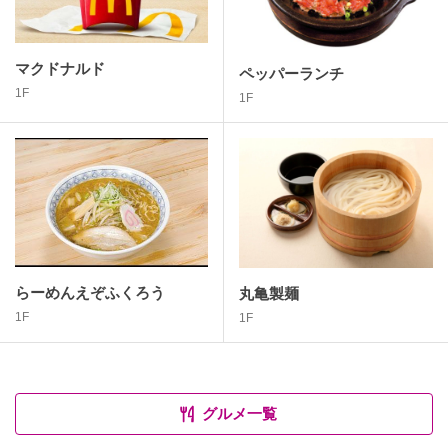
マクドナルド
ペッパーランチ
1F
1F
らーめんえぞふくろう
丸亀製麺
1F
1F
グルメ一覧